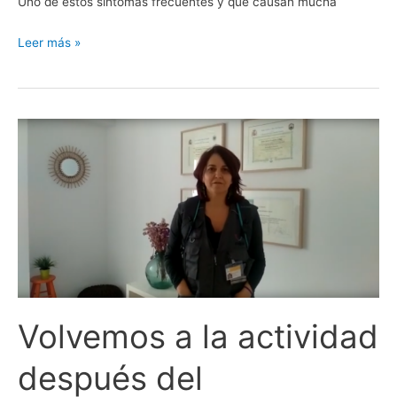
Uno de estos síntomas frecuentes y que causan mucha
Leer más »
Volvemos
a
la
actividad
después
del
confinamiento
Volvemos a la actividad
después del