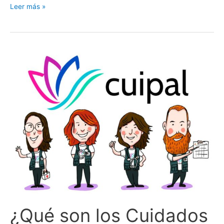
Leer más »
¿Qué
son
los
Cuidados
Paliativos?
¿Qué son los Cuidados