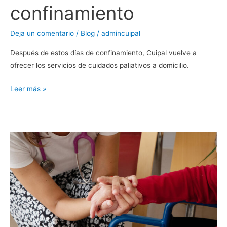
confinamiento
Deja un comentario
/
Blog
/
admincuipal
Después de estos días de confinamiento, Cuipal vuelve a
ofrecer los servicios de cuidados paliativos a domicilio.
Leer más »
Quédate
en
casa
pero
no
te
olvides
de