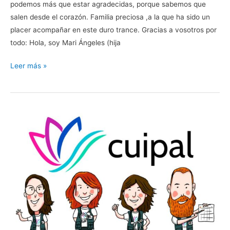
podemos más que estar agradecidas, porque sabemos que
salen desde el corazón. Familia preciosa ,a la que ha sido un
placer acompañar en este duro trance. Gracias a vosotros por
todo: Hola, soy Mari Ángeles (hija
Leer más »
Evolución
natural
de
enfermedad.
Diferencias
entre
tratamiento
curativo
y