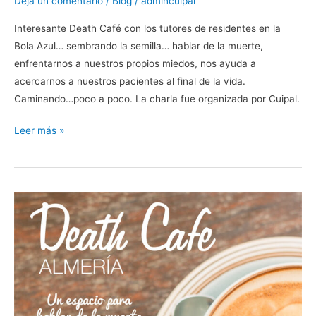
Deja un comentario
/
Blog
/
admincuipal
Interesante Death Café con los tutores de residentes en la
Bola Azul… sembrando la semilla… hablar de la muerte,
enfrentarnos a nuestros propios miedos, nos ayuda a
acercarnos a nuestros pacientes al final de la vida.
Caminando…poco a poco. La charla fue organizada por Cuipal.
Leer más »
Segundo
Death
Cafe
Almería,
el
15
de