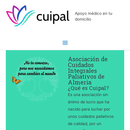
Ir
Menú
al
Apoyo médico en tu
principal
contenido
domicilio
Asociación de
Cuidados
Integrales
Paliativos de
Almería
¿Qué es Cuipal?
Es una asociación sin
ánimo de lucro que ha
nacido para luchar por
unos cuidados paliativos
de calidad, por un